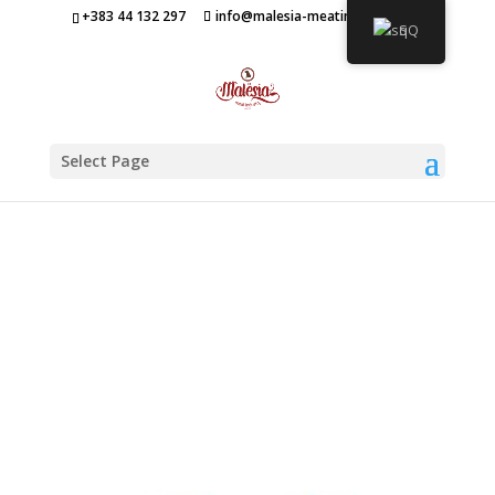
+383 44 132 297
info@malesia-meatindustry.com
SQ
Select Page