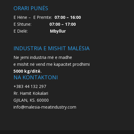
ORARI PUNËS
E Hëne – E Premte:
07:00 – 16:00
E Shtune:
07:00 – 17:00
E Dielë:
Mbyllur
INDUSTRIA E MISHIT MALËSIA
Ne jemi industria më e madhe
e mishit në vend me kapacitet prodhimi
5000 kg/ditë.
NA KONTAKTONI
+383 44 132 297
Rr. Hamit Kokalari
GJILAN, KS. 60000
info@malesia-meatindustry.com